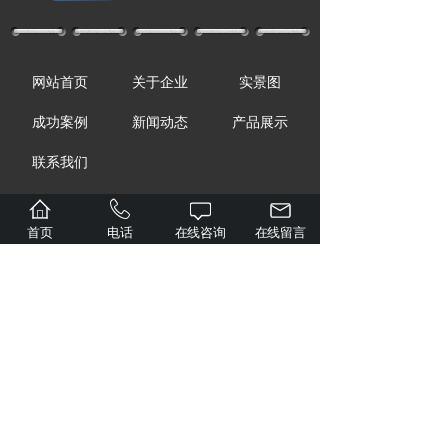
网站首页
关于企业
实景图
成功案例
新闻动态
产品展示
联系我们
首页
电话
在线咨询
在线留言
联系我们
Contact us
手机：13980789207（微信同号）
13980789279
座机：028-83038288
Q Q：806671924
邮箱：806671924@qq.com
地址：成都市新都区木兰镇农和14组203号