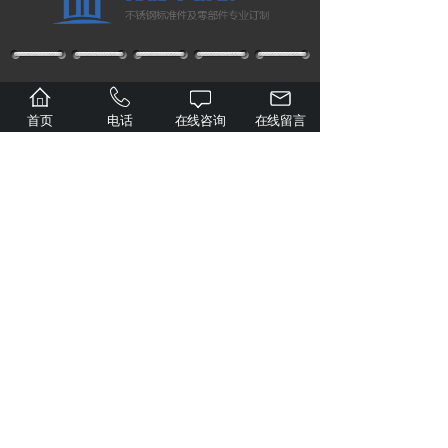
网站首页
关于企业
实景图
首页
电话
在线咨询
在线留言
成功案例
新闻动态
产品展示
联系我们
联系我们
Contact us
手机：13980789207（微信同号）
13980789279
座机：028-83038288
Q Q：806671924
邮箱：806671924@qq.com